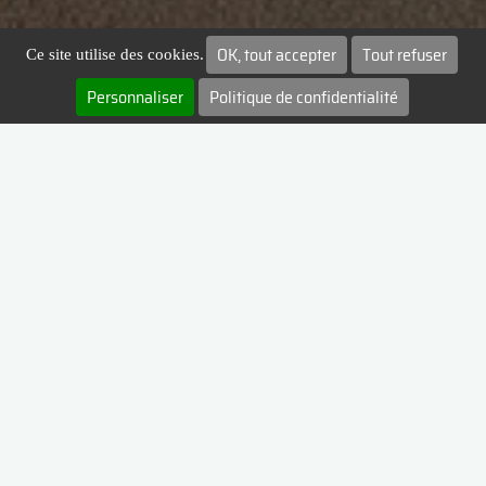
OK, tout accepter
Tout refuser
Ce site utilise des cookies.
Personnaliser
Politique de confidentialité
Le Footsal
Retrouvez chez ANGERS SCO FOOTSAL tout le plaisir
du foot indoor avec comme atouts majeurs :
Un jeu dynamique sans temps-morts, des buts à
foison grâce aux balustrades et filets situés tout
autour du terrain :
100% fun !