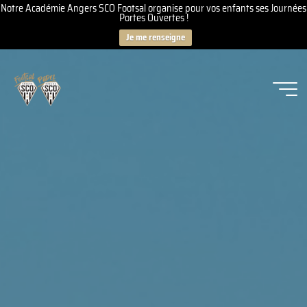
Notre Académie Angers SCO Footsal organise pour vos enfants ses Journées
Portes Ouvertes !
Je me renseigne
Aller
au
contenu
Angers
SCO
Footsal
-
Padel