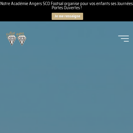
Notre Académie Angers SCO Footsal organise pour vos enfants ses Journées
Portes Ouvertes !
Je me renseigne
Aller
au
contenu
Angers
SCO
Footsal
-
Padel