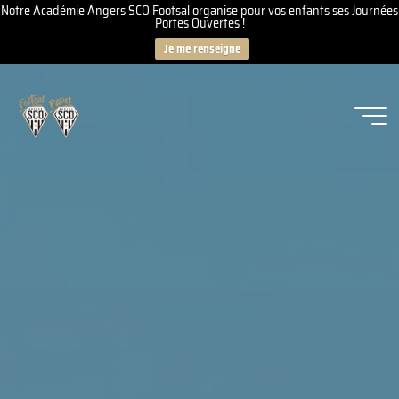
Notre Académie Angers SCO Footsal organise pour vos enfants ses Journées
Portes Ouvertes !
Je me renseigne
Aller
au
contenu
Angers
SCO
Footsal
-
Padel