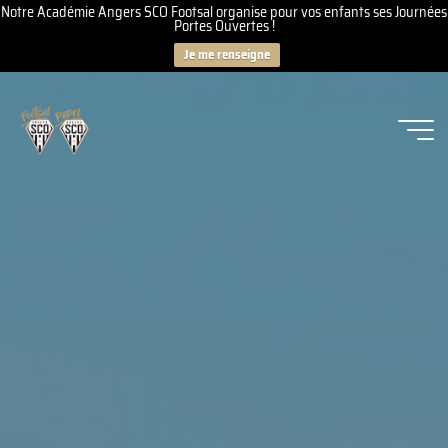
Notre Académie Angers SCO Footsal organise pour vos enfants ses Journées
Portes Ouvertes !
Je me renseigne
Aller
au
contenu
Angers
SCO
Footsal
-
Padel