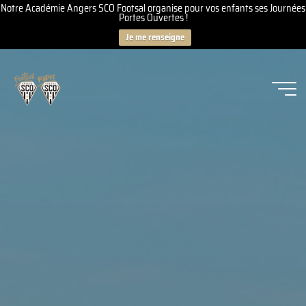
Notre Académie Angers SCO Footsal organise pour vos enfants ses Journées
Portes Ouvertes !
Je me renseigne
Aller
au
contenu
Angers
SCO
Footsal
-
Padel